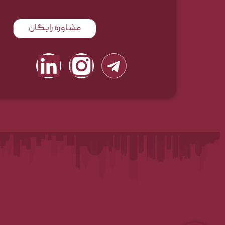
مشـاوره رایـگان